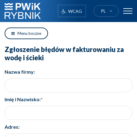
PL
WCAG
logo
Menu boczne
Zgłoszenie błędów w fakturowaniu za
wodę i ścieki
Nazwa firmy:
Imię i Nazwisko:
*
Adres: