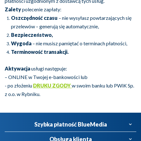
płatności uzgodnionym z dostawcą tych usług.
Zalety
polecenie zapłaty:
Oszczędność czasu
– nie wysyłasz powtarzających się
przelewów – generują się automatycznie,
Bezpieczeństwo,
Wygoda
– nie musisz pamiętać o terminach płatności,
Terminowość transakcji.
Aktywacja
usługi następuje:
– ONLINE w Twojej e-bankowości lub
- po złożeniu
DRUKU ZGODY
w swoim banku lub PWiK Sp.
z o.o. w Rybniku.
Szybka płatność BlueMedia
Obsługa klienta