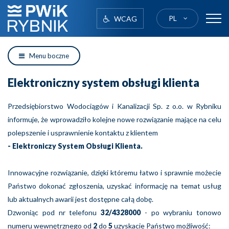
PL
WCAG
logo
Menu boczne
Elektroniczny system obsługi klienta
Przedsiębiorstwo Wodociągów i Kanalizacji Sp. z o.o. w Rybniku
informuje, że wprowadziło kolejne nowe rozwiązanie mające na celu
polepszenie i usprawnienie kontaktu z klientem
- Elektroniczy System Obsługi Klienta.
Innowacyjne rozwiązanie, dzięki któremu łatwo i sprawnie możecie
Państwo dokonać zgłoszenia, uzyskać informację na temat usług
lub aktualnych awarii jest dostępne całą dobę.
Dzwoniąc pod nr telefonu
32/4328000
- po wybraniu tonowo
numeru wewnętrznego od
2
do
5
uzyskacie Państwo możliwość: