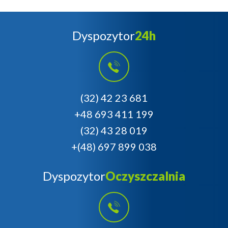
Dyspozytor
24h
(32) 42 23 681
+48 693 411 199
(32) 43 28 019
+(48) 697 899 038
Dyspozytor
Oczyszczalnia