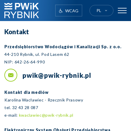
PL
WCAG
logo
Kontakt
Przedsiębiorstwo Wodociągów i Kanalizacji Sp. z o.o.
44-210 Rybnik, ul. Pod Lasem 62
NIP: 642-26-64-990
pwik@pwik-rybnik.pl
Kontakt dla mediów
Karolina Wacławiec - Rzecznik Prasowy
tel. 32 43 28 087
e-mail:
kwaclawiec@pwik-rybnik.pl
Elektroniczny System Obsługi Przedsiębiorstwa