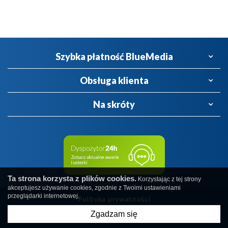
Szybka płatność BlueMedia
Obsługa klienta
Na skróty
Ta strona korzysta z plików cookies.
Korzystając z tej strony
akceptujesz używanie cookies, zgodnie z Twoimi ustawieniami
przeglądarki internetowej.
Polityka prywatności
Zgadzam się
Copyright © PWiK
created by
undicom.pl