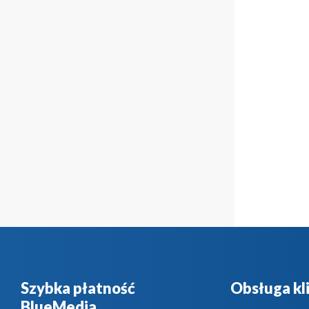
Szybka płatność
Obsługa kl
BlueMedia