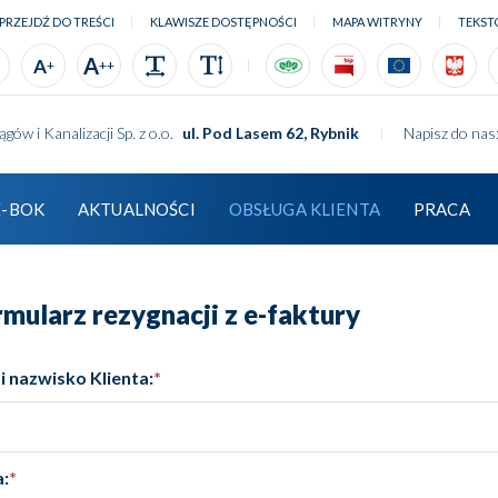
PRZEJDŹ DO TREŚCI
KLAWISZE DOSTĘPNOŚCI
MAPA WITRYNY
TEKST
Rozmiar 1
Rozmiar 2
Rozmiar 3
Odstępy
Wysokość linii
wfos
ttp://bip.pwik rybnik.pl
informacje do
info
A
A
+
++
ALT
1
Przejdź do treści
ów i Kanalizacji Sp. z o.o.
ul. Pod Lasem 62, Rybnik
Napisz do nas
ALT
2
Mapa witryny
ALT
3
Tekstowa
E-BOK
AKTUALNOŚCI
OBSŁUGA KLIENTA
PRACA
ALT
4
Wersja kontrastowa
rmularz rezygnacji z e-faktury
 i nazwisko Klienta:
*
a:
*