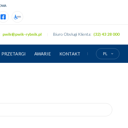
OWA
tyczace dotacji unijnej
rmacje dotyczace dotacji krajowej
ttps://www.facebook.com/PWiK.Rybnik
ttps://www.pwik rybnik.pl/deklaracja dostepnosci
:
pwik@pwik-rybnik.pl
Biuro Obsługi Klienta:
(32) 43 28 000
PRZETARGI
AWARIE
KONTAKT
PL