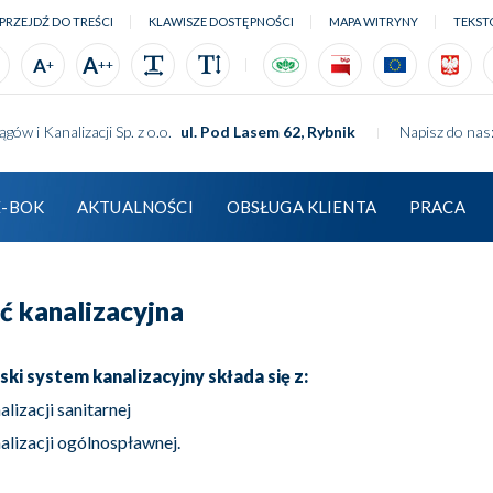
PRZEJDŹ DO TREŚCI
KLAWISZE DOSTĘPNOŚCI
MAPA WITRYNY
TEKST
Rozmiar 1
Rozmiar 2
Rozmiar 3
Odstępy
Wysokość linii
wfos
ttp://bip.pwik rybnik.pl
informacje do
info
A
A
+
++
ALT
1
Przejdź do treści
ów i Kanalizacji Sp. z o.o.
ul. Pod Lasem 62, Rybnik
Napisz do nas
ALT
2
Mapa witryny
ALT
3
Tekstowa
E-BOK
AKTUALNOŚCI
OBSŁUGA KLIENTA
PRACA
ALT
4
Wersja kontrastowa
eć kanalizacyjna
ski system kanalizacyjny składa się z:
alizacji sanitarnej
nalizacji ogólnospławnej.