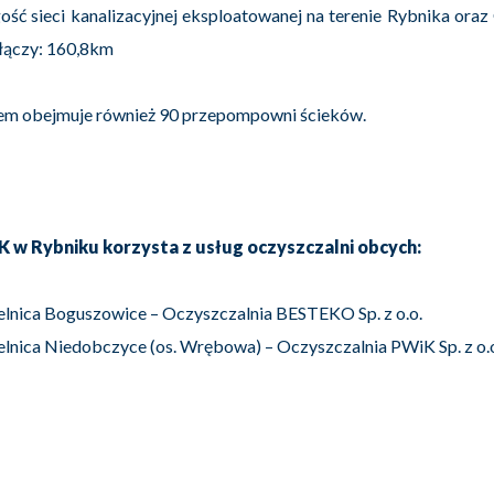
ość sieci kanalizacyjnej eksploatowanej na terenie Rybnika ora
łączy: 160,8km
em obejmuje również 90 przepompowni ścieków.
 w Rybniku korzysta z usług oczyszczalni obcych:
ielnica Boguszowice – Oczyszczalnia BESTEKO Sp. z o.o.
ielnica Niedobczyce (os. Wrębowa) – Oczyszczalnia PWiK Sp. z o.