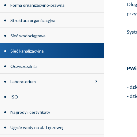
Dług
Forma organizacyjno-prawna
przy
Struktura organizacyjna
Syst
Sieć wodociągowa
Sieć kanalizacyjna
Oczyszczalnia
PWiK
Laboratorium
- dz
- dz
ISO
Nagrody i certyfikaty
Ujęcie wody na ul. Tęczowej