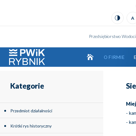
Kontrast
A
Przedsiębiorstwo Wodociąg
O FIRMIE
logo
Kategorie
Si
Miej
Przedmiot działalności
- kan
- ka
Krótki rys historyczny