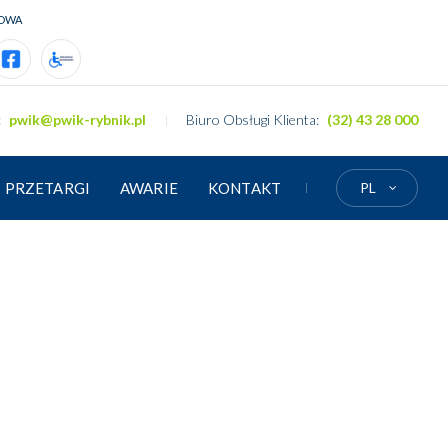
OWA
tyczace dotacji unijnej
rmacje dotyczace dotacji krajowej
ttps://www.facebook.com/PWiK.Rybnik
ttps://www.pwik rybnik.pl/deklaracja dostepnosci
:
pwik@pwik-rybnik.pl
Biuro Obsługi Klienta:
(32) 43 28 000
PRZETARGI
AWARIE
KONTAKT
PL